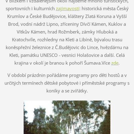
V blízkém i vzdálenějším okolí najdeme mnoho turistických,
sportovních i kulturních
zajímavostí
: historická města Český
Krumlov a České Budějovice, kláštery Zlatá Koruna a Vyšší
Brod, vodní nádrž Lipno, zříceniny Dívčí Kámen, Kuklov a
Vítkův Kámen, hrad Rožmberk, zámky Hluboká a
Kratochvíle, rozhledny na Kleti a Libíně, bývalou trasu
koněspřežní železnice z Č.Budějovic do Lince, hvězdárnu na
Kleti, památku UNESCO - vesnici Holašovice a další. Celá
krajina v okolí je branou k pohoří Šumava.Více
zde
.
V období prázdnin pořádáme
programy pro děti hostů a v
určitých termínech
dětské pobytové i příměstské programy s
koníky a se zvířátky.