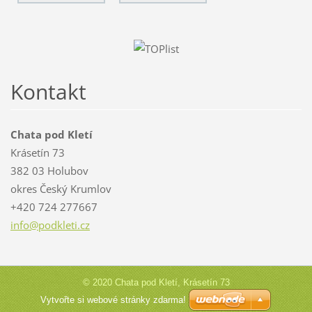
Kontakt
Chata pod Kletí
Krásetín 73
382 03 Holubov
okres Český Krumlov
+420 724 277667
info@pod
kleti.cz
© 2020 Chata pod Kletí, Krásetín 73
Vytvořte si webové stránky zdarma!