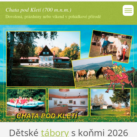
Chata pod Kletí (700 m.n.m.)
Dovolená, prázdniny nebo víkend v pohádkové přírodě
Dětské
tábory
s koňmi 2026